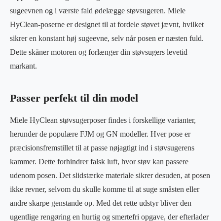
sugeevnen og i værste fald ødelægge støvsugeren. Miele
HyClean-poserne er designet til at fordele støvet jævnt, hvilket
sikrer en konstant høj sugeevne, selv når posen er næsten fuld.
Dette skåner motoren og forlænger din støvsugers levetid
markant.
Passer perfekt til din model
Miele HyClean støvsugerposer findes i forskellige varianter,
herunder de populære FJM og GN modeller. Hver pose er
præcisionsfremstillet til at passe nøjagtigt ind i støvsugerens
kammer. Dette forhindrer falsk luft, hvor støv kan passere
udenom posen. Det slidstærke materiale sikrer desuden, at posen
ikke revner, selvom du skulle komme til at suge småsten eller
andre skarpe genstande op. Med det rette udstyr bliver den
ugentlige rengøring en hurtig og smertefri opgave, der efterlader