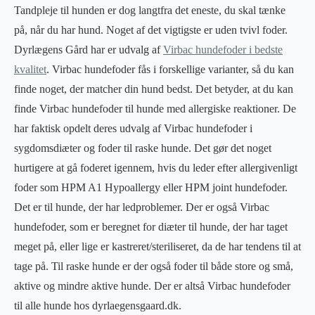
Tandpleje til hunden er dog langtfra det eneste, du skal tænke
på, når du har hund. Noget af det vigtigste er uden tvivl foder.
Dyrlægens Gård har er udvalg af
Virbac hundefoder i bedste
kvalitet
. Virbac hundefoder fås i forskellige varianter, så du kan
finde noget, der matcher din hund bedst. Det betyder, at du kan
finde Virbac hundefoder til hunde med allergiske reaktioner. De
har faktisk opdelt deres udvalg af Virbac hundefoder i
sygdomsdiæter og foder til raske hunde. Det gør det noget
hurtigere at gå foderet igennem, hvis du leder efter allergivenligt
foder som HPM A1 Hypoallergy eller HPM joint hundefoder.
Det er til hunde, der har ledproblemer. Der er også Virbac
hundefoder, som er beregnet for diæter til hunde, der har taget
meget på, eller lige er kastreret/steriliseret, da de har tendens til at
tage på. Til raske hunde er der også foder til både store og små,
aktive og mindre aktive hunde. Der er altså Virbac hundefoder
til alle hunde hos dyrlaegensgaard.dk.