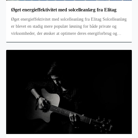
Øget energieffektivitet med solcelleanlæg fra Elitag
Øget energieffektivitet med solcelleanlæg fra Elitag Solcelleanlæg
er blevet en stadig mere populær løsning for både private og
virksomheder, der ønsker at optimere deres energiforbrug og
bidrage t