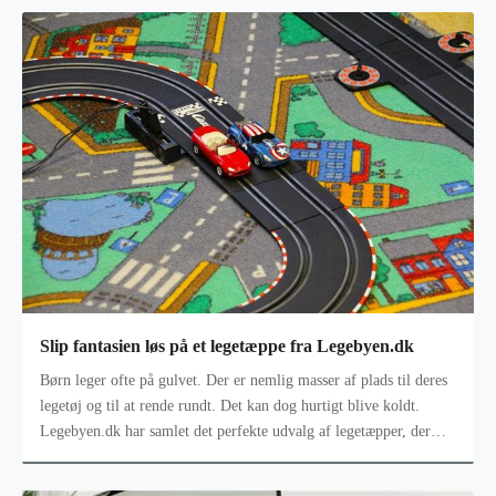
Slip fantasien løs på et legetæppe fra Legebyen.dk
Børn leger ofte på gulvet. Der er nemlig masser af plads til deres
legetøj og til at rende rundt. Det kan dog hurtigt blive koldt.
Legebyen.dk har samlet det perfekte udvalg af legetæpper, der
ikke bl