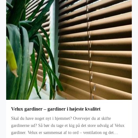
Velux gardiner – gardiner i højeste kvalitet
Skal du have noget nyt i hjemmet? Overvejer du at skifte
gardinerne ud? Så bør du tage et kig på det store udvalg af Velux
gardiner. Velux er sammensat af to ord – ventilation og det