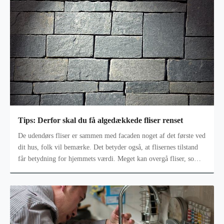
Tips: Derfor skal du få algedækkede fliser renset
De udendørs fliser er sammen med facaden noget af det første ved
dit hus, folk vil bemærke. Det betyder også, at flisernes tilstand
får betydning for hjemmets værdi. Meget kan overgå fliser, som
gør d