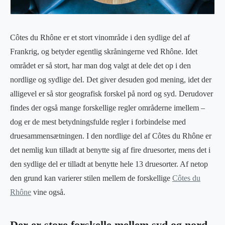
Côtes du Rhône er et stort vinområde i den sydlige del af
Frankrig, og betyder egentlig skråningerne ved Rhône. Idet
området er så stort, har man dog valgt at dele det op i den
nordlige og sydlige del. Det giver desuden god mening, idet der
alligevel er så stor geografisk forskel på nord og syd. Derudover
findes der også mange forskellige regler områderne imellem –
dog er de mest betydningsfulde regler i forbindelse med
druesammensætningen. I den nordlige del af Côtes du Rhône er
det nemlig kun tilladt at benytte sig af fire druesorter, mens det i
den sydlige del er tilladt at benytte hele 13 druesorter. Af netop
den grund kan varierer stilen mellem de forskellige
Côtes du
Rhône
vine også.
Der er store forskelle mellem syd og nord