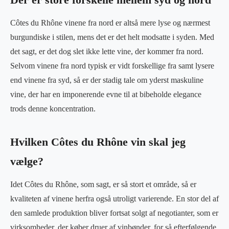
Côtes du Rhône vinene fra nord er altså mere lyse og nærmest
burgundiske i stilen, mens det er det helt modsatte i syden. Med
det sagt, er det dog slet ikke lette vine, der kommer fra nord.
Selvom vinene fra nord typisk er vidt forskellige fra samt lysere
end vinene fra syd, så er der stadig tale om yderst maskuline
vine, der har en imponerende evne til at bibeholde elegance
trods denne koncentration.
Hvilken Côtes du Rhône vin skal jeg
vælge?
Idet Côtes du Rhône, som sagt, er så stort et område, så er
kvaliteten af vinene herfra også utroligt varierende. En stor del af
den samlede produktion bliver fortsat solgt af negotianter, som er
virksomheder, der køber druer af vinbønder, for så efterfølgende