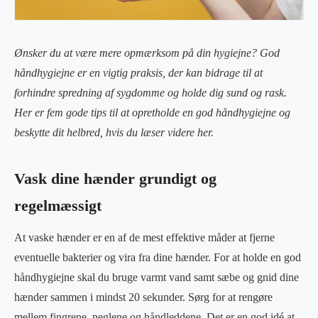
Ønsker du at være mere opmærksom på din hygiejne? God
håndhygiejne er en vigtig praksis, der kan bidrage til at
forhindre spredning af sygdomme og holde dig sund og rask.
Her er fem gode tips til at opretholde en god håndhygiejne og
beskytte dit helbred, hvis du læser videre her.
Vask dine hænder grundigt og
regelmæssigt
At vaske hænder er en af ​​de mest effektive måder at fjerne
eventuelle bakterier og vira fra dine hænder. For at holde en god
håndhygiejne skal du bruge varmt vand samt sæbe og gnid dine
hænder sammen i mindst 20 sekunder. Sørg for at rengøre
mellem fingrene, neglene og håndleddene. Det er en god idé at