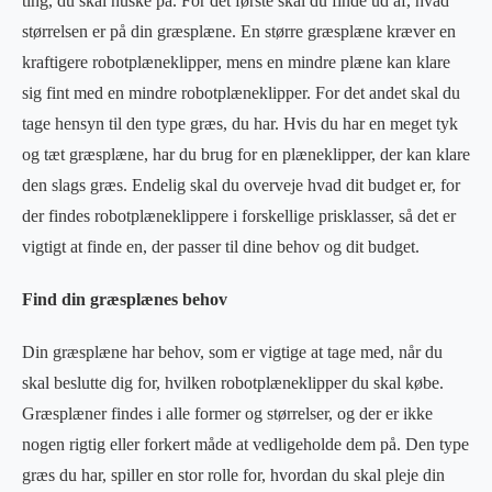
ting, du skal huske på. For det første skal du finde ud af, hvad
størrelsen er på din græsplæne. En større græsplæne kræver en
kraftigere robotplæneklipper, mens en mindre plæne kan klare
sig fint med en mindre robotplæneklipper. For det andet skal du
tage hensyn til den type græs, du har. Hvis du har en meget tyk
og tæt græsplæne, har du brug for en plæneklipper, der kan klare
den slags græs. Endelig skal du overveje hvad dit budget er, for
der findes robotplæneklippere i forskellige prisklasser, så det er
vigtigt at finde en, der passer til dine behov og dit budget.
Find din græsplænes behov
Din græsplæne har behov, som er vigtige at tage med, når du
skal beslutte dig for, hvilken robotplæneklipper du skal købe.
Græsplæner findes i alle former og størrelser, og der er ikke
nogen rigtig eller forkert måde at vedligeholde dem på. Den type
græs du har, spiller en stor rolle for, hvordan du skal pleje din