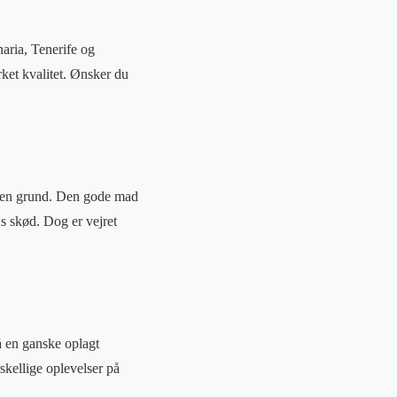
aria, Tenerife og
rket kvalitet. Ønsker du
 uden grund. Den gode mad
ns skød. Dog er vejret
å en ganske oplagt
rskellige oplevelser på