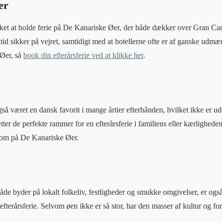
er
ket at holde ferie på De Kanariske Øer, der både dækker over Gran Can
tid sikker på vejret, samtidigt med at hotellerne ofte er af ganske udmæ
 Øer, så
book din efterårsferie ved at klikke her
.
så været en dansk favorit i mange årtier efterhånden, hvilket ikke er
er de perfekte rammer for en efterårsferie i familiens eller kærlighede
, som på De Kanariske Øer.
åde byder på lokalt folkeliv, festligheder og smukke omgivelser, er ogs
s efterårsferie. Selvom øen ikke er så stor, har den masser af kultur og fo