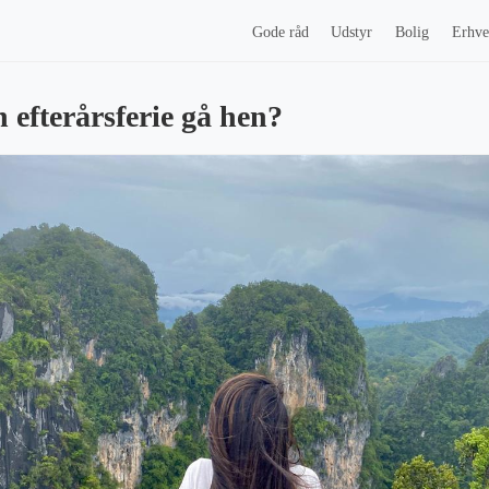
Gode råd
Udstyr
Bolig
Erhve
 efterårsferie gå hen?