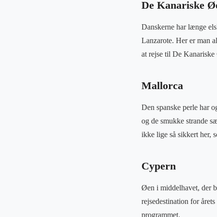
De Kanariske Ø
Danskerne har længe els
Lanzarote. Her er man al
at rejse til De Kanariske
Mallorca
Den spanske perle har og
og de smukke strande sætt
ikke lige så sikkert her
Cypern
Øen i middelhavet, der b
rejsedestination for året
programmet.