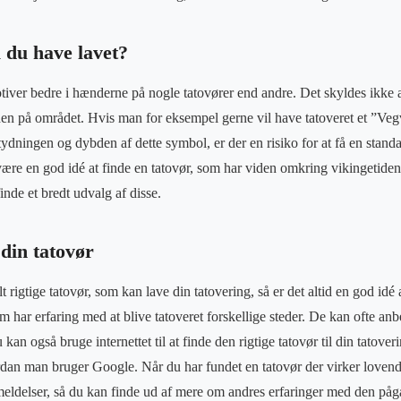
l du have lavet?
tiver bedre i hænderne på nogle tatovører end andre. Det skyldes ikke a
n på området. Hvis man for eksempel gerne vil have tatoveret et ”Veg
tydningen og dybden af dette symbol, er der en risiko for at få en stand
 være en god idé at finde en tatovør, som har viden omkring vikingetide
nde et bredt udvalg af disse.
din tatovør
t rigtige tatovør, som kan lave din tatovering, så er det altid en god idé
har erfaring med at blive tatoveret forskellige steder. De kan ofte anbe
an også bruge internettet til at finde den rigtige tatovør til din tatove
dan man bruger Google. Når du har fundet en tatovør der virker lovende
meldelser, så du kan finde ud af mere om andres erfaringer med den på