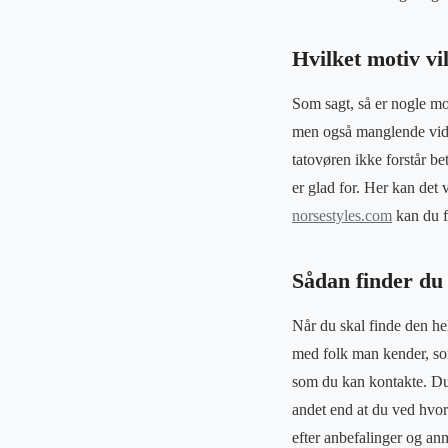
Hvilket motiv vi
Som sagt, så er nogle mo
men også manglende vide
tatovøren ikke forstår be
er glad for. Her kan det
norsestyles.com
kan du fi
Sådan finder du 
Når du skal finde den hel
med folk man kender, som 
som du kan kontakte. Du k
andet end at du ved hvor
efter anbefalinger og an