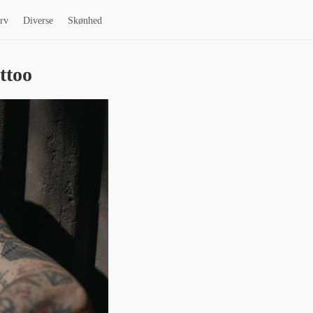
rv
Diverse
Skønhed
ttoo