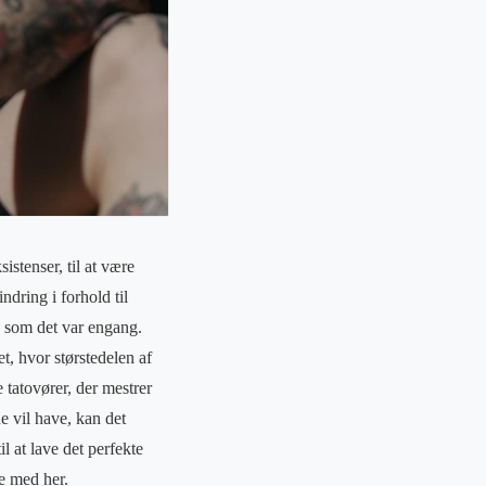
stenser, til at være
ndring i forhold til
, som det var engang.
t, hvor størstedelen af
 tatovører, der mestrer
rne vil have, kan det
il at lave det perfekte
se med her.