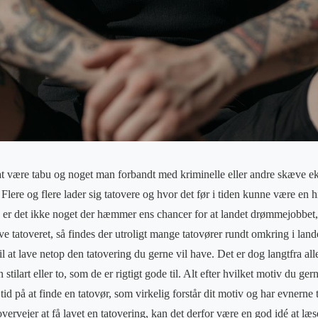
at være tabu og noget man forbandt med kriminelle eller andre skæve eksi
lere og flere lader sig tatovere og hvor det før i tiden kunne være en hi
, er det ikke noget der hæmmer ens chancer for at landet drømmejobbet
ve tatoveret, så findes der utroligt mange tatovører rundt omkring i lande
l at lave netop den tatovering du gerne vil have. Det er dog langtfra alle
en stilart eller to, som de er rigtigt gode til. Alt efter hvilket motiv du ge
tid på at finde en tatovør, som virkelig forstår dit motiv og har evnerne t
overvejer at få lavet en tatovering, kan det derfor være en god idé at læ