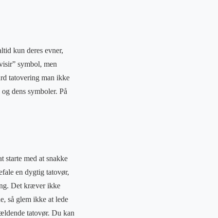
ltid kun deres evner,
visir” symbol, men
ard tatovering man ikke
n og dens symboler. På
 at starte med at snakke
fale en dygtig tatovør,
ring. Det kræver ikke
, så glem ikke at lede
gældende tatovør. Du kan